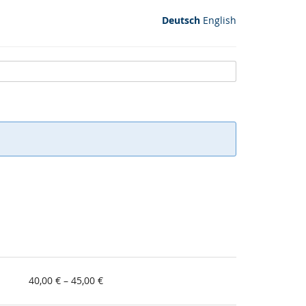
Deutsch
English
von
40,00 € – 45,00 €
40,00 €
bis