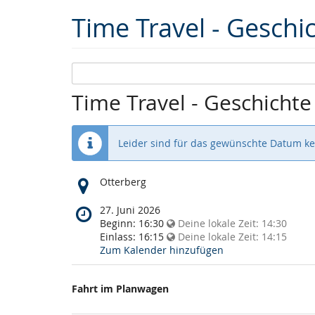
Time Travel - Geschi
Time Travel - Geschichte
Leider sind für das gewünschte Datum k
Wo
Otterberg
findet
diese
Wann
27. Juni 2026
Veranstaltung
findet
Beginn:
16:30
Deine lokale Zeit:
14:30
statt?
diese
Einlass:
16:15
Deine lokale Zeit:
14:15
Veranstaltung
Zum Kalender hinzufügen
statt?
Fahrt im Planwagen